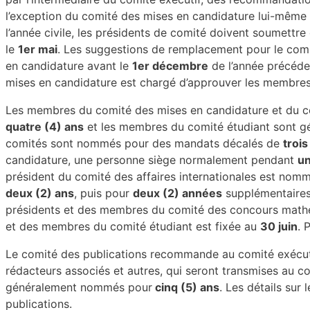
l’exception
du comité des mises en candidature lui-même 
l’année civile, les présidents de comité doivent soumettr
le
1er mai
.
Les suggestions de remplacement pour le com
en candidature avant le
1er décembre
de l’année précéd
mises en
candidature est chargé d’approuver les membre
Les membres du comité des mises en candidature et du co
quatre (4) ans
et les membres du comité
étudiant sont 
comités sont nommés pour des mandats décalés de
trois
candidature, une personne siège normalement pendant
un
président du comité des affaires internationales est no
deux (2) ans
, puis pour
deux (2) années
supplémentaires
présidents et des membres du comité des concours mathém
et des membres du comité étudiant est fixée au
30 juin
. 
Le comité des publications recommande au comité exécut
rédacteurs associés et autres, qui seront transmises
au co
généralement nommés pour
cinq (5) ans
. Les détails sur
publications.