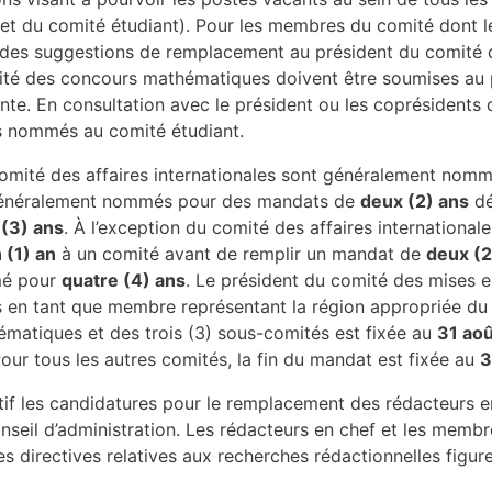
et du comité étudiant). Pour les membres du comité
dont l
e des
suggestions de remplacement au président du comité 
ité des concours mathématiques doivent être soumises
au 
ente.
En consultation avec le président ou les coprésidents 
s nommés au comité étudiant.
mité des affaires internationales sont
généralement nommé
généralement nommés pour des mandats de
deux (2) ans
d
 (3) ans
. À l’exception du comité des affaires internationa
 (1) an
à un comité avant de remplir un mandat de
deux (2
mmé pour
quatre (4) ans
. Le président du comité des mises
 en tant que membre représentant la région appropriée du
atiques et des trois (3) sous-comités est fixée au
31 aoû
Pour tous les autres comités, la fin du mandat est fixée au
3
if les candidatures pour le remplacement
des rédacteurs en
nseil d’administration. Les rédacteurs en chef et les memb
 les directives relatives aux recherches
rédactionnelles figu