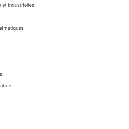
et industrielles
hématiques
s
tation