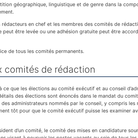
tition géographique, linguistique et de
genre dans la compo
lement.
 rédacteurs en chef et les membres des
comités de rédact
e peut être levée ou une adhésion gratuite peut être acco
ice de tous les comités permanents.
x comités de rédaction
à ce que les élections au comité exécutif et au
conseil d’ad
étails
des élections sont énoncés dans le mandat du comit
 des administrateurs nommés par le conseil, y compris les
mment tôt
pour que le comité exécutif puisse les examiner av
ésident d’un comité, le comité des mises en
candidature soum
ns visant à pourvoir les postes vacants au sein de tous le