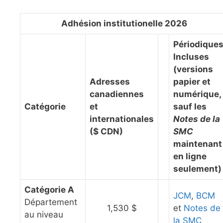
Adhésion institutionelle 2026
Périodique
Incluses
(versions
Adresses
papier et
canadiennes
numérique,
Catégorie
et
sauf les
internationales
Notes de la
($ CDN)
SMC
maintenant
en ligne
seulement)
Catégorie A
JCM
,
BCM
Département
1,530 $
et
Notes de
au niveau
la SMC