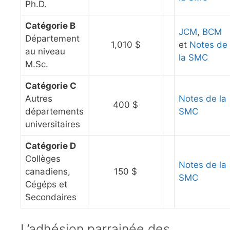
Ph.D.
Catégorie B
JCM
,
BCM
Département
1,010 $
et
Notes de
au niveau
la SMC
M.Sc.
Catégorie C
Autres
Notes de la
400 $
départements
SMC
universitaires
Catégorie D
Collèges
Notes de la
canadiens,
150 $
SMC
Cégéps et
Secondaires
L’adhésion parrainée des