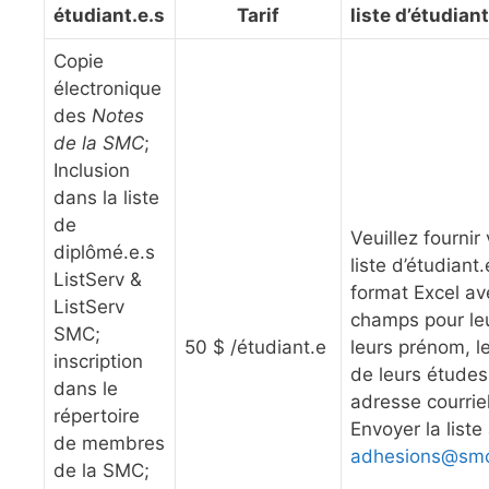
étudiant.e.s
Tarif
liste d’étudiant
Copie
électronique
des
Notes
de la SMC
;
Inclusion
dans la liste
de
Veuillez fournir
diplômé.e.s
liste d’étudiant
ListServ &
format Excel a
ListServ
champs pour le
SMC;
50 $ /étudiant.e
leurs prénom, l
inscription
de leurs études
dans le
adresse courrie
répertoire
Envoyer la liste 
de membres
adhesions@smc
de la SMC;