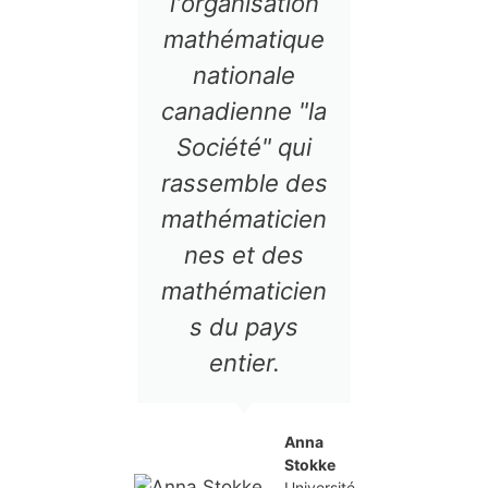
l'organisation
de r
mathématique
mon
nationale
d'en
canadienne "la
19
Société" qui
repr
rassemble des
le C
mathématicien
l'Ol
nes et des
inter
mathématicien
s du pays
mathé
entier.
Depuis
en
rend
Anna
Stokke
comm
Université