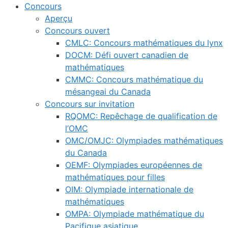
Concours
Aperçu
Concours ouvert
CMLC: Concours mathématiques du lynx
DOCM: Défi ouvert canadien de
mathématiques
CMMC: Concours mathématique du
mésangeai du Canada
Concours sur invitation
RQOMC: Repêchage de qualification de
l’OMC
OMC/OMJC: Olympiades mathématiques
du Canada
OEMF: Olympiades européennes de
mathématiques pour filles
OIM: Olympiade internationale de
mathématiques
OMPA: Olympiade mathématique du
Pacifique asiatique