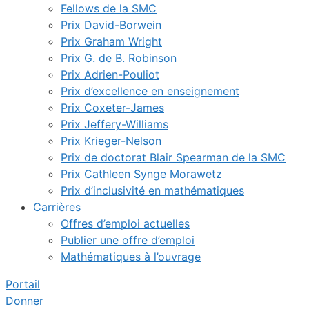
Fellows de la SMC
Prix David-Borwein
Prix Graham Wright
Prix G. de B. Robinson
Prix Adrien-Pouliot
Prix d’excellence en enseignement
Prix Coxeter-James
Prix Jeffery-Williams
Prix Krieger-Nelson
Prix de doctorat Blair Spearman de la SMC
Prix Cathleen Synge Morawetz
Prix d’inclusivité en mathématiques
Carrières
Offres d’emploi actuelles
Publier une offre d’emploi
Mathématiques à l’ouvrage
Portail
Donner