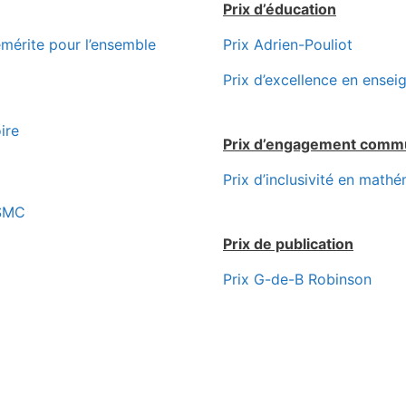
Prix d’éducation
 David-Borwein
mérite pour l’ensemble
Prix Adrien-Pouliot
s à Anthony To-Ming Lau (Alberta)
Prix d’excellence en ense
voir le Prix David-Borwein de
n émérite pour l'ensemble d'une
ire
carrière
Prix d’engagement comm
Prix d’inclusivité en math
Plus d'info
 SMC
Prix de publication
Prix G-de-B Robinson