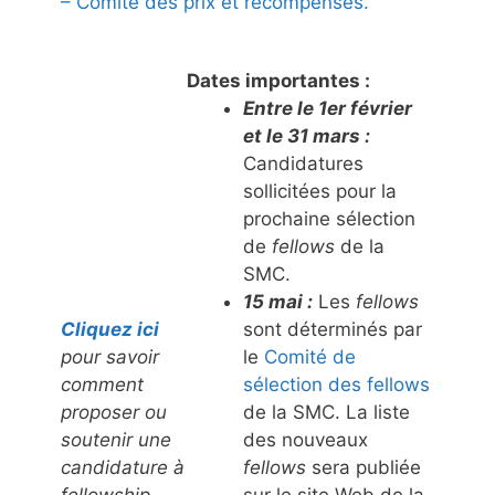
– Comité des prix et récompenses.
Dates importantes :
Entre le 1er février
et le 31 mars :
Candidatures
sollicitées pour la
prochaine sélection
de
fellows
de la
SMC.
15 mai :
Les
fellows
Cliquez ici
sont déterminés par
pour savoir
le
Comité de
comment
sélection des fellows
proposer ou
de la SMC. La liste
soutenir une
des nouveaux
candidature à
fellows
sera publiée
fellowship.
sur le site Web de la