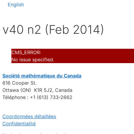
English
v40 n2 (Feb 2014)
CMS_ERROR:
No issue specified.
Société mathématique du Canada
616 Cooper St.
Ottawa (ON) K1R 5J2, Canada
Téléphone : +1 (613) 733-2662
Coordonnées détaillées
Confidentialité