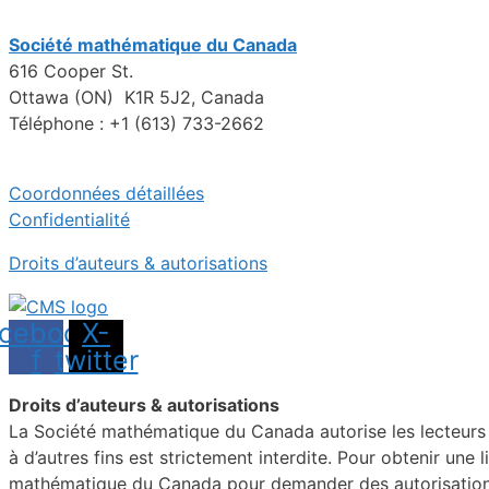
Société mathématique du Canada
616 Cooper St.
Ottawa (ON) K1R 5J2, Canada
Téléphone : +1 (613) 733-2662
Coordonnées détaillées
Confidentialité
Droits d’auteurs & autorisations
cebook-
X-
f
twitter
Droits d’auteurs & autorisations
La Société mathématique du Canada autorise les lecteurs in
à d’autres fins est strictement interdite. Pour obtenir une 
mathématique du Canada pour demander des autorisations