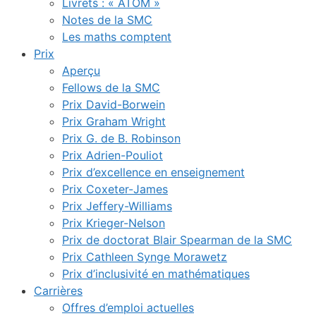
Livrets : « ATOM »
Notes de la SMC
Les maths comptent
Prix
Aperçu
Fellows de la SMC
Prix David-Borwein
Prix Graham Wright
Prix G. de B. Robinson
Prix Adrien-Pouliot
Prix d’excellence en enseignement
Prix Coxeter-James
Prix Jeffery-Williams
Prix Krieger-Nelson
Prix de doctorat Blair Spearman de la SMC
Prix Cathleen Synge Morawetz
Prix d’inclusivité en mathématiques
Carrières
Offres d’emploi actuelles