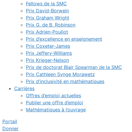
Fellows de la SMC
Prix David-Borwein
Prix Graham Wright
Prix G. de B. Robinson
Prix Adrien-Pouliot
Prix d’excellence en enseignement
Prix Coxeter-James
Prix Jeffery-Williams
Prix Krieger-Nelson
Prix de doctorat Blair Spearman de la SMC
Prix Cathleen Synge Morawetz
Prix d’inclusivité en mathématiques
Carrières
Offres d’emploi actuelles
Publier une offre d’emploi
Mathématiques à l’ouvrage
Portail
Donner