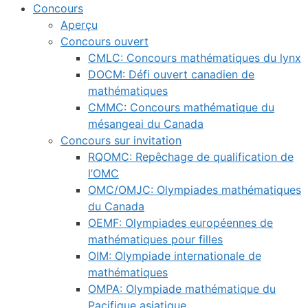
Concours
Aperçu
Concours ouvert
CMLC: Concours mathématiques du lynx
DOCM: Défi ouvert canadien de
mathématiques
CMMC: Concours mathématique du
mésangeai du Canada
Concours sur invitation
RQOMC: Repêchage de qualification de
l’OMC
OMC/OMJC: Olympiades mathématiques
du Canada
OEMF: Olympiades européennes de
mathématiques pour filles
OIM: Olympiade internationale de
mathématiques
OMPA: Olympiade mathématique du
Pacifique asiatique