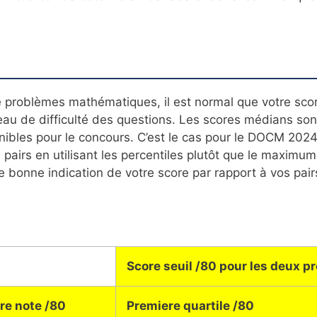
 problèmes mathématiques, il est normal que votre score
eau de difficulté des questions. Les scores médians sont
ibles pour le concours. C’est le cas pour le DOCM 2024
airs en utilisant les percentiles plutôt que le maximum
 bonne indication de votre score par rapport à vos pairs
Score seuil /80 pour les deux p
re note /80
Premiere quartile /80