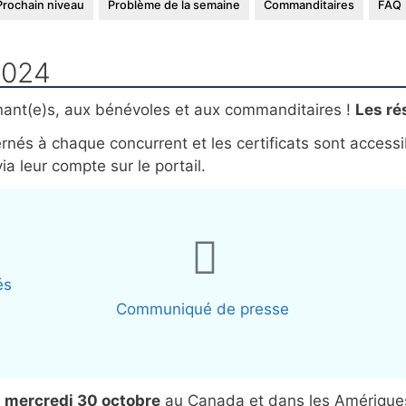
Prochain niveau
Problème de la semaine
Commanditaires
FAQ
2024
gnant(e)s, aux bénévoles et aux commanditaires !
Les ré
écernés à chaque concurrent et les certificats sont acces
a leur compte sur le portail.
és
Communiqué de presse
e
mercredi 30 octobre
au Canada et dans les Amériques e