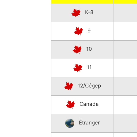
K-8
9
10
11
12/Cégep
Canada
Étranger