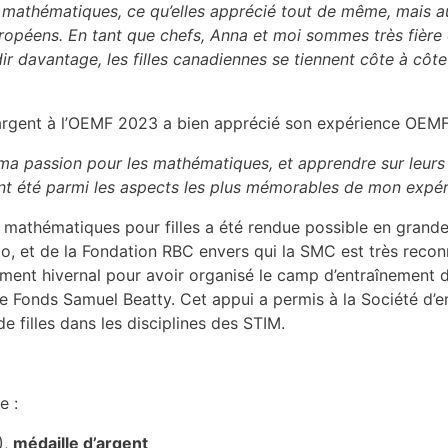
 mathématiques, ce qu’elles apprécié tout de même, mais aus
ropéens. En tant que chefs, Anna et moi sommes très fière d
ir davantage, les filles canadiennes se tiennent côte à côte 
rgent à l’OEMF 2023 a bien apprécié son expérience OEMF
t ma passion pour les mathématiques, et apprendre sur leurs 
 ont été parmi les aspects les plus mémorables de mon expé
thématiques pour filles a été rendue possible en grande p
o, et de la Fondation RBC envers qui la SMC est très recon
ment hivernal pour avoir organisé le camp d’entraînement 
 le Fonds Samuel Beatty. Cet appui a permis à la Société d
 filles dans les disciplines des STIM.
e :
),
m
édaille d’argent