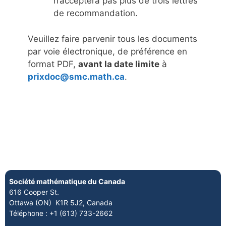
n’acceptera pas plus de trois lettres
de recommandation.
Veuillez faire parvenir tous les documents
par voie électronique, de préférence en
format PDF,
avant la date limite
à
prixdoc@smc.math.ca
.
Société mathématique du Canada
616 Cooper St.
Ottawa (ON) K1R 5J2, Canada
Téléphone : +1 (613) 733-2662