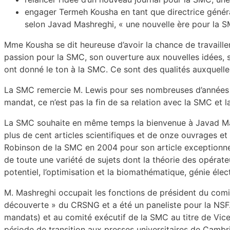
engager Termeh Kousha en tant que directrice génér
selon Javad Mashreghi, « une nouvelle ère pour la S
Mme Kousha se dit heureuse d’avoir la chance de travailler
passion pour la SMC, son ouverture aux nouvelles idées,
ont donné le ton à la SMC. Ce sont des qualités auxquelle
La SMC remercie M. Lewis pour ses nombreuses d’années de
mandat, ce n’est pas la fin de sa relation avec la SMC et
La SMC souhaite en même temps la bienvenue à Javad Mashre
plus de cent articles scientifiques et de onze ouvrages et 
Robinson de la SMC en 2004 pour son article exceptionne
de toute une variété de sujets dont la théorie des opérateu
potentiel, l’optimisation et la biomathématique, génie élect
M. Mashreghi occupait les fonctions de président du com
découverte » du CRSNG et a été un paneliste pour la NSF. 
mandats) et au comité exécutif de la SMC au titre de Vice
période de transition aux presses universitaires de Camb