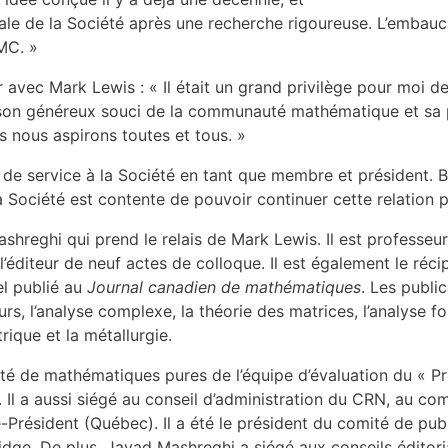
ale de la Société après une recherche rigoureuse. L’embau
MC. »
 avec Mark Lewis : « Il était un grand privilège pour moi de
 son généreux souci de la communauté mathématique et sa 
s nous aspirons toutes et tous. »
 service à la Société en tant que membre et président. Bie
 la Société est contente de pouvoir continuer cette relatio
ghi qui prend le relais de Mark Lewis. Il est professeur à 
l’éditeur de neuf actes de colloque. Il est également le réci
l publié au
Journal canadien de mathématiques
. Les publi
rs, l’analyse complexe, la théorie des matrices, l’analyse fo
rique et la métallurgie.
ité de mathématiques pures de l’équipe d’évaluation du « 
Il a aussi siégé au conseil d’administration du CRN, au co
-Président (Québec). Il a été le président du comité de pub
ridge. De plus, Javad Mashreghi a siégé aux conseils édit