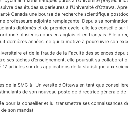
r cycle en mathématiques pures à l’Université polytechniq
rsuivre des études supérieures à l’Université d’Ottawa. Apr
 Santé Canada une bourse de recherche scientifique postdo
omme professeure adjointe remplaçante. Depuis sa nominati
diants diplômés et de premier cycle, elle les conseille sur 
ordonné plusieurs cours en anglais et en français. Elle a r
uit dernières années, ce qui la motive à poursuivre son excel
iversitaire et de la fraude de la Faculté des sciences depu
tre ses tâches d’enseignement, elle poursuit sa collaborat
 17 articles sur des applications de la statistique aux scien
es de la SMC à l’Université d’Ottawa en tant que conseillè
 stimulants de son nouveau poste de directrice générale de 
e pour la conseiller et lui transmettre ses connaissances de
s de son mandat.