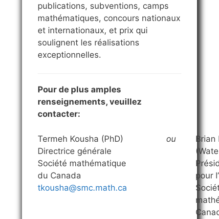
publications, subventions, camps
mathématiques, concours nationaux
et internationaux, et prix qui
soulignent les réalisations
exceptionnelles.
Pour de plus amples
renseignements, veuillez
contacter:
Termeh Kousha (PhD)
ou
Brian 
Directrice générale
(Wate
Société mathématique
Prési
du Canada
pour l
tkousha@smc.math.ca
Socié
mathé
Cana