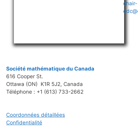
chair-
edc@
Société mathématique du Canada
616 Cooper St.
Ottawa (ON) K1R 5J2, Canada
Téléphone : +1 (613) 733-2662
Coordonnées détaillées
Confidentialité