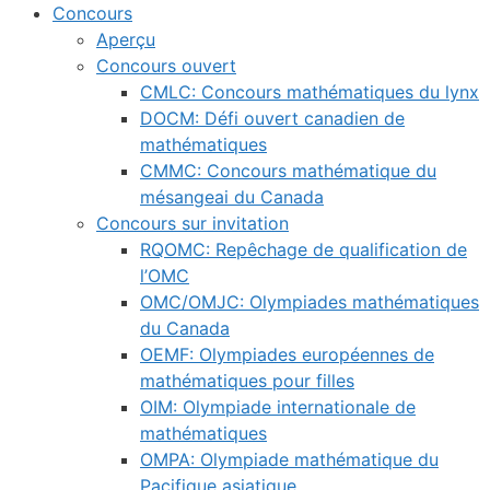
Concours
Aperçu
Concours ouvert
CMLC: Concours mathématiques du lynx
DOCM: Défi ouvert canadien de
mathématiques
CMMC: Concours mathématique du
mésangeai du Canada
Concours sur invitation
RQOMC: Repêchage de qualification de
l’OMC
OMC/OMJC: Olympiades mathématiques
du Canada
OEMF: Olympiades européennes de
mathématiques pour filles
OIM: Olympiade internationale de
mathématiques
OMPA: Olympiade mathématique du
Pacifique asiatique