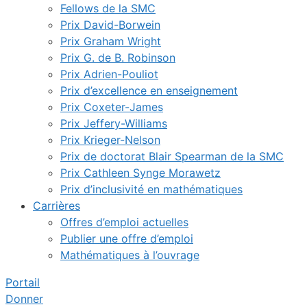
Fellows de la SMC
Prix David-Borwein
Prix Graham Wright
Prix G. de B. Robinson
Prix Adrien-Pouliot
Prix d’excellence en enseignement
Prix Coxeter-James
Prix Jeffery-Williams
Prix Krieger-Nelson
Prix de doctorat Blair Spearman de la SMC
Prix Cathleen Synge Morawetz
Prix d’inclusivité en mathématiques
Carrières
Offres d’emploi actuelles
Publier une offre d’emploi
Mathématiques à l’ouvrage
Portail
Donner