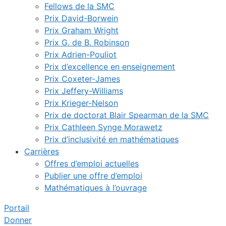
Fellows de la SMC
Prix David-Borwein
Prix Graham Wright
Prix G. de B. Robinson
Prix Adrien-Pouliot
Prix d’excellence en enseignement
Prix Coxeter-James
Prix Jeffery-Williams
Prix Krieger-Nelson
Prix de doctorat Blair Spearman de la SMC
Prix Cathleen Synge Morawetz
Prix d’inclusivité en mathématiques
Carrières
Offres d’emploi actuelles
Publier une offre d’emploi
Mathématiques à l’ouvrage
Portail
Donner