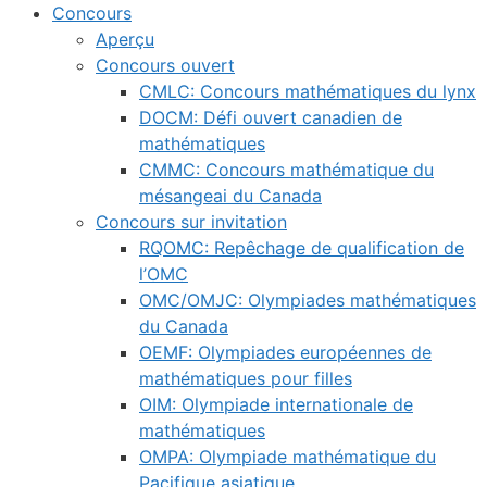
Concours
Aperçu
Concours ouvert
CMLC: Concours mathématiques du lynx
DOCM: Défi ouvert canadien de
mathématiques
CMMC: Concours mathématique du
mésangeai du Canada
Concours sur invitation
RQOMC: Repêchage de qualification de
l’OMC
OMC/OMJC: Olympiades mathématiques
du Canada
OEMF: Olympiades européennes de
mathématiques pour filles
OIM: Olympiade internationale de
mathématiques
OMPA: Olympiade mathématique du
Pacifique asiatique