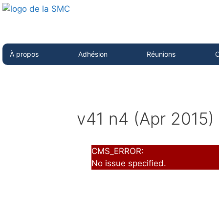
À propos
Adhésion
Réunions
C
v41 n4 (Apr 2015)
CMS_ERROR:
No issue specified.