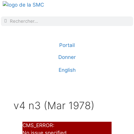
Portail
Donner
English
v4 n3 (Mar 1978)
CMS_ERROR:
No issue specified.