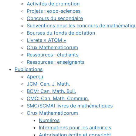
Activités de promotion
Projets : expo-sciences
Concours du secondaire
Subventions pour les concours de mathématiq
Bourses du fonds de dotation
Livrets « ATOM »
Crux Mathematicorum
Ressources : étudiants
Ressources : enseignants
Publications
Aperçu
JCM: Can. J. Math.
BCM: Can. Math. Bull.
CMC: Can. Math. Commun.
SMC/SCMAI livres de mathématiques
Crux Mathematicorum
Numéros
Informations pour les auteur.e.s
Autorisation écrite et copyright