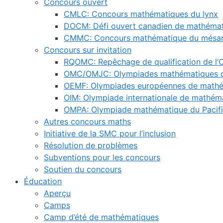
Concours ouvert
CMLC: Concours mathématiques du lynx
DOCM: Défi ouvert canadien de mathéma
CMMC: Concours mathématique du mésan
Concours sur invitation
RQOMC: Repêchage de qualification de l
OMC/OMJC: Olympiades mathématiques 
OEMF: Olympiades européennes de mathém
OIM: Olympiade internationale de mathém
OMPA: Olympiade mathématique du Pacifi
Autres concours maths
Initiative de la SMC pour l’inclusion
Résolution de problèmes
Subventions pour les concours
Soutien du concours
Éducation
Aperçu
Camps
Camp d’été de mathématiques