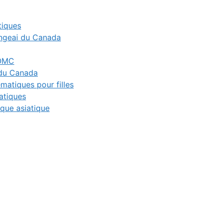
tiques
geai du Canada
’OMC
du Canada
atiques pour filles
atiques
que asiatique