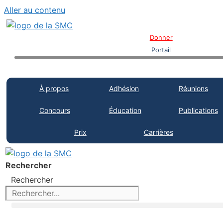
Aller au contenu
Donner
Portail
À propos
Adhésion
Réunions
Concours
Éducation
Publications
Prix
Carrières
Rechercher
Rechercher