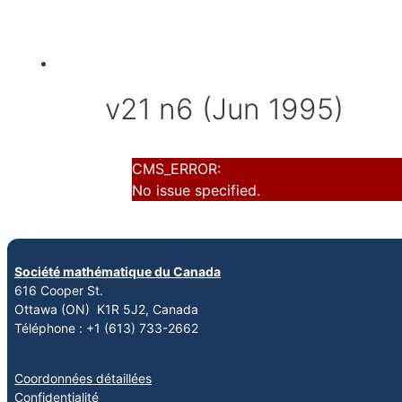
v21 n6 (Jun 1995)
CMS_ERROR:
No issue specified.
Société mathématique du Canada
616 Cooper St.
Ottawa (ON) K1R 5J2, Canada
Téléphone : +1 (613) 733-2662
Coordonnées détaillées
Confidentialité