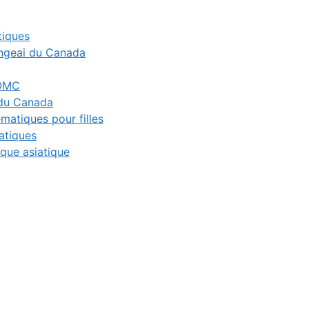
tiques
geai du Canada
’OMC
du Canada
atiques pour filles
atiques
que asiatique