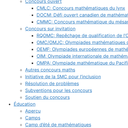
Concours ouvert
CMLC: Concours mathématiques du lynx
DOCM: Défi ouvert canadien de mathéma
CMMC: Concours mathématique du mésan
Concours sur invitation
RQOMC: Repêchage de qualification de l
OMC/OMJC: Olympiades mathématiques 
OEMF: Olympiades européennes de mathém
OIM: Olympiade internationale de mathém
OMPA: Olympiade mathématique du Pacifi
Autres concours maths
Initiative de la SMC pour l’inclusion
Résolution de problèmes
Subventions pour les concours
Soutien du concours
Éducation
Aperçu
Camps
Camp d’été de mathématiques