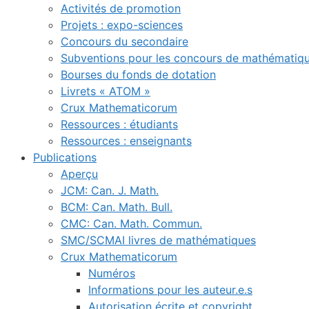
Activités de promotion
Projets : expo-sciences
Concours du secondaire
Subventions pour les concours de mathématiq
Bourses du fonds de dotation
Livrets « ATOM »
Crux Mathematicorum
Ressources : étudiants
Ressources : enseignants
Publications
Aperçu
JCM: Can. J. Math.
BCM: Can. Math. Bull.
CMC: Can. Math. Commun.
SMC/SCMAI livres de mathématiques
Crux Mathematicorum
Numéros
Informations pour les auteur.e.s
Autorisation écrite et copyright