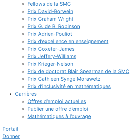
Fellows de la SMC
Prix David-Borwein
Prix Graham Wright
Prix G. de B. Robinson
Prix Adrien-Pouliot
Prix d’excellence en enseignement
Prix Coxeter-James
Prix Jeffery-Williams
Prix Krieger-Nelson
Prix de doctorat Blair Spearman de la SMC
Prix Cathleen Synge Morawetz
Prix d’inclusivité en mathématiques
Carrières
Offres d’emploi actuelles
Publier une offre d’emploi
Mathématiques à l’ouvrage
Portail
Donner