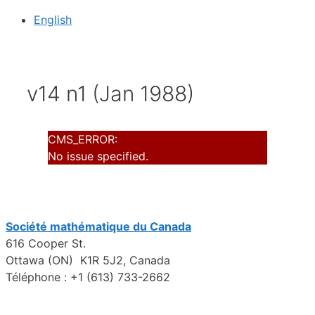
English
v14 n1 (Jan 1988)
CMS_ERROR:
No issue specified.
Société mathématique du Canada
616 Cooper St.
Ottawa (ON) K1R 5J2, Canada
Téléphone : +1 (613) 733-2662