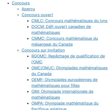
Concours
Aperçu
Concours ouvert
CMLC: Concours mathématiques du lynx
DOCM: Défi ouvert canadien de
mathématiques
CMMC: Concours mathématique du
mésangeai du Canada
Concours sur invitation
RQOMC: Repêchage de qualification de
l’OMC
OMC/OMJC: Olympiades mathématiques
du Canada
OEMF: Olympiades européennes de
mathématiques pour filles
OIM: Olympiade internationale de
mathématiques
OMPA: Olympiade mathématique du
Pacifique asiatique