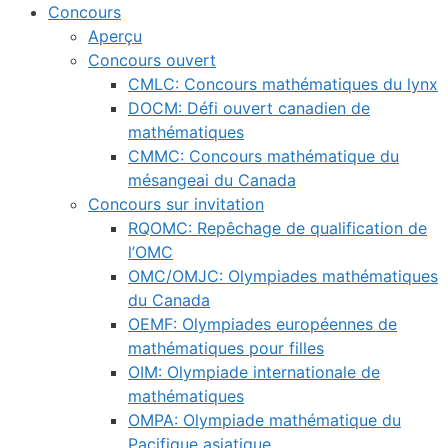
Concours
Aperçu
Concours ouvert
CMLC: Concours mathématiques du lynx
DOCM: Défi ouvert canadien de
mathématiques
CMMC: Concours mathématique du
mésangeai du Canada
Concours sur invitation
RQOMC: Repêchage de qualification de
l’OMC
OMC/OMJC: Olympiades mathématiques
du Canada
OEMF: Olympiades européennes de
mathématiques pour filles
OIM: Olympiade internationale de
mathématiques
OMPA: Olympiade mathématique du
Pacifique asiatique