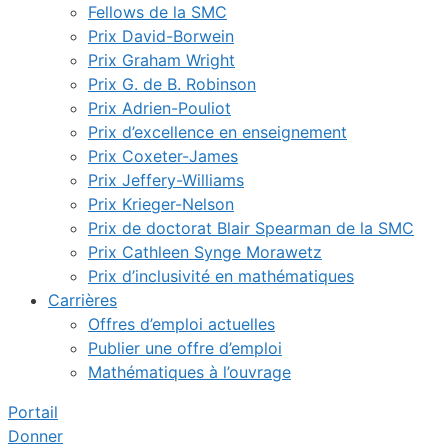
Fellows de la SMC
Prix David-Borwein
Prix Graham Wright
Prix G. de B. Robinson
Prix Adrien-Pouliot
Prix d’excellence en enseignement
Prix Coxeter-James
Prix Jeffery-Williams
Prix Krieger-Nelson
Prix de doctorat Blair Spearman de la SMC
Prix Cathleen Synge Morawetz
Prix d’inclusivité en mathématiques
Carrières
Offres d’emploi actuelles
Publier une offre d’emploi
Mathématiques à l’ouvrage
Portail
Donner