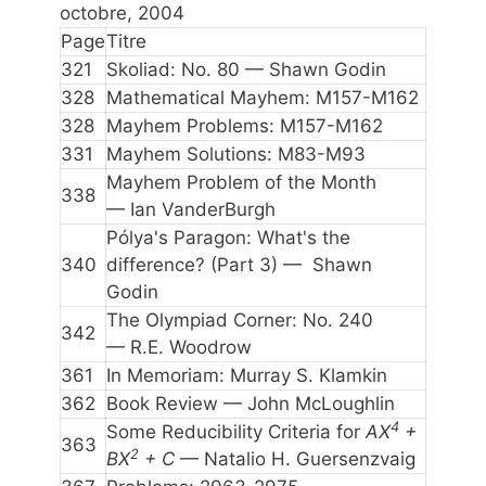
octobre, 2004
Page
Titre
321
Skoliad: No. 80
— Shawn Godin
328
Mathematical Mayhem: M157-M162
328
Mayhem Problems: M157-M162
331
Mayhem Solutions: M83-M93
Mayhem Problem of the Month
338
— Ian VanderBurgh
Pólya's Paragon: What's the
340
difference? (Part 3)
— Shawn
Godin
The Olympiad Corner: No. 240
342
— R.E. Woodrow
361
In Memoriam: Murray S. Klamkin
362
Book Review
— John McLoughlin
4
Some Reducibility Criteria for
AX
+
363
2
BX
+ C
— Natalio H. Guersenzvaig