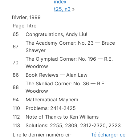
index
t25, n3
»
février, 1999
Page
Titre
65
Congratulations, Andy Liu!
The Academy Corner: No. 23
— Bruce
67
Shawyer
The Olympiad Corner: No. 196
— R.E.
70
Woodrow
86
Book Reviews
— Alan Law
The Skoliad Corner: No. 36
— R.E.
88
Woodrow
94
Mathematical Mayhem
110
Problems: 2414-2425
112
Note of Thanks to Ken Williams
113
Solutions: 2255, 2309, 2312-2320, 2323
Lire le dernier numéro ci-
Télécharger ce