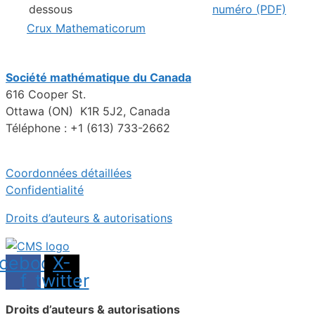
dessous
numéro (PDF)
Crux Mathematicorum
Société mathématique du Canada
616 Cooper St.
Ottawa (ON) K1R 5J2, Canada
Téléphone : +1 (613) 733-2662
Coordonnées détaillées
Confidentialité
Droits d’auteurs & autorisations
cebook-
X-
f
twitter
Droits d’auteurs & autorisations