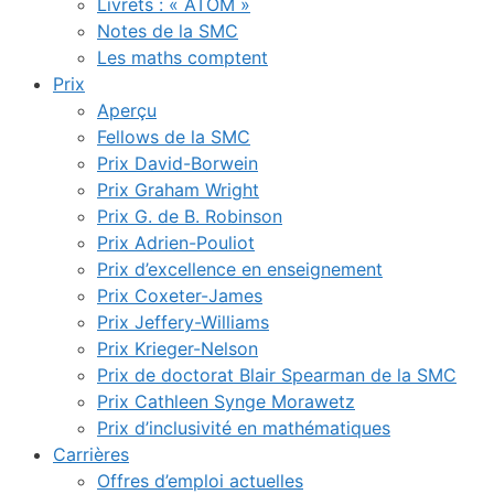
Livrets : « ATOM »
Notes de la SMC
Les maths comptent
Prix
Aperçu
Fellows de la SMC
Prix David-Borwein
Prix Graham Wright
Prix G. de B. Robinson
Prix Adrien-Pouliot
Prix d’excellence en enseignement
Prix Coxeter-James
Prix Jeffery-Williams
Prix Krieger-Nelson
Prix de doctorat Blair Spearman de la SMC
Prix Cathleen Synge Morawetz
Prix d’inclusivité en mathématiques
Carrières
Offres d’emploi actuelles