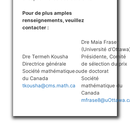
Pour de plus amples
renseignements, veuillez
contacter :
Dre Maia Fraser
(Université d’Ottawa
Dre Termeh Kousha
Présidente, Comité
Directrice générale
de sélection du prix
Société mathématique
ou
de doctorat
du Canada
Société
tkousha@cms.math.ca
mathématique du
Canada
mfrase8@uOttawa.c